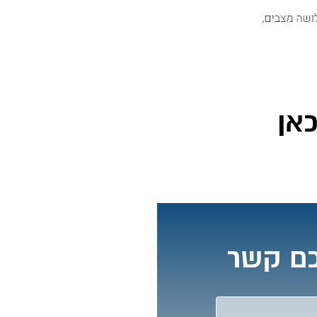
אן
כם קשר