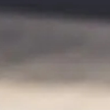
זמינות גבוהה
המשרד נמצא שם עבור לקוחותיו בכל רגע נתון, לרבות 24 שעות
ביממה ושבעה ימים בשבוע במידת הצורך
קרא עוד..
אמינות ושקיפות
שמו של אמנון בן נעים הולך לפניו בכל הנוגע ליושר, לאמינות
ולשקיפות בה הוא מתנהל מול המיוצגים