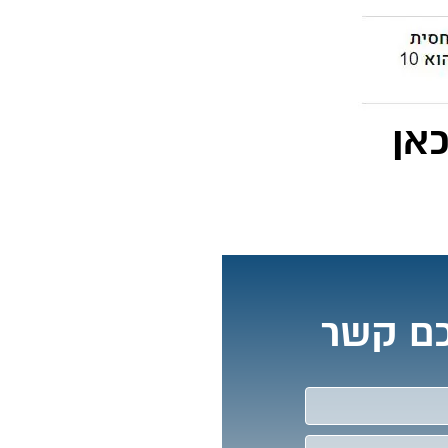
אן
כם קשר